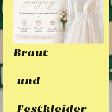
Braut
und
Festkleider